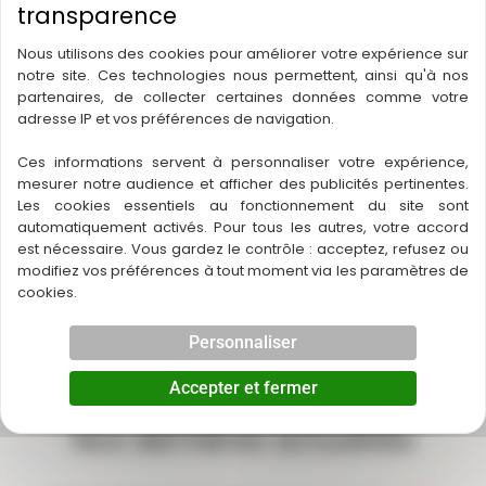
Nous utilisons des cookies pour améliorer votre expérience sur
notre site. Ces technologies nous permettent, ainsi qu'à nos
partenaires, de collecter certaines données comme votre
adresse IP et vos préférences de navigation.
Ces informations servent à personnaliser votre expérience,
mesurer notre audience et afficher des publicités pertinentes.
Les cookies essentiels au fonctionnement du site sont
automatiquement activés. Pour tous les autres, votre accord
Ce que disent nos clients
est nécessaire. Vous gardez le contrôle : acceptez, refusez ou
modifiez vos préférences à tout moment via les paramètres de
cookies.
Personnaliser
Accepter et fermer
Nos dernières actualités