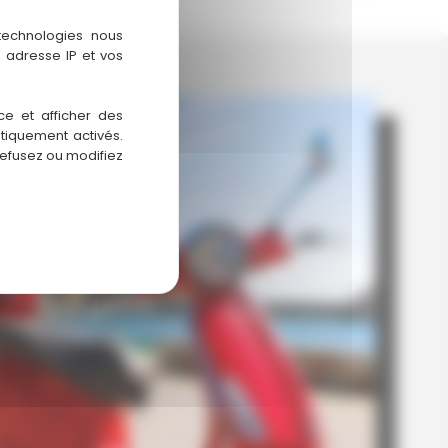
 technologies nous
 adresse IP et vos
ce et afficher des
atiquement activés.
refusez ou modifiez