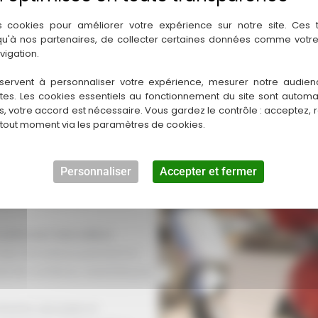
s cookies pour améliorer votre expérience sur notre site. Ces
 qu'à nos partenaires, de collecter certaines données comme votre
vigation.
servent à personnaliser votre expérience, mesurer notre audien
ntes. Les cookies essentiels au fonctionnement du site sont autom
es, votre accord est nécessaire. Vous gardez le contrôle : acceptez, 
 tout moment via les paramètres de cookies.
-roues
, notre auto école s’est
souhaitant débuter en toute
Personnaliser
Accepter et fermer
eilleures auto écoles à Agde
,
t notre engagement envers
adrement bienveillant
,
 Nos formateurs prennent le
at de confiance, essentiel pour
écents, sécurisés et